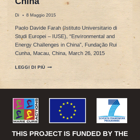
China
Di
8 Maggio 2015
Paolo Davide Farah (Istituto Universitario di
Studi Europei – IUSE), “Environmental and
Energy Challenges in China”, Fundação Rui
Cunha, Macau, China, March 26, 2015
FUNDAÇÃO
LEGGI DI PIÙ
RUI
CUNHA,
MACAU
MARCH
26
2015
–
ENVIRONMENTAL
AND
ENERGY
THIS PROJECT IS FUNDED BY THE
CHALLENGES